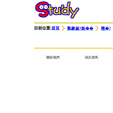
衭ロ蟈諉ㄩ
゜苤翌
゜苤翌
目前位置:
首頁
摮豢嵗?躰��
撠�?
關於我們
招兵買馬
衭ロ蟈諉ㄩ
衭ロ蟈諉ㄩ
゜苤翌
゜苤翌
゜苤翌
゜苤翌