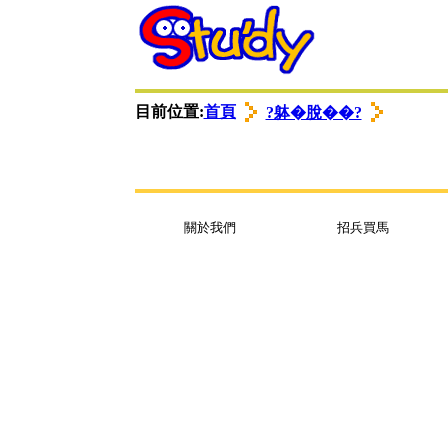
衭ロ蟈諉ㄩ
゜苤翌
゜苤翌
目前位置:
首頁
?躰�脫��?
關於我們
招兵買馬
衭ロ蟈諉ㄩ
衭ロ蟈諉ㄩ
゜苤翌
゜苤翌
゜苤翌
゜苤翌