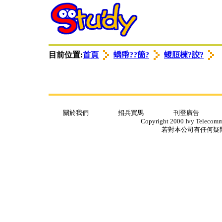
衭ロ蟈諉ㄩ
゜苤翌
゜苤翌
目前位置:
首頁
蝺帋??箇?
蝬脰楝?詨?
關於我們
招兵買馬
刊登廣告
Copyright 2000 Ivy Telecommun
若對本公司有任何疑問，請ema
衭ロ蟈諉ㄩ
衭ロ蟈諉ㄩ
゜苤翌
゜苤翌
゜苤翌
゜苤翌