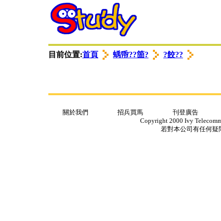
衭ロ蟈諉ㄩ
゜苤翌
゜苤翌
目前位置:
首頁
蝺帋??箇?
?餃??
關於我們
招兵買馬
刊登廣告
Copyright 2000 Ivy Telecommun
若對本公司有任何疑問，請ema
衭ロ蟈諉ㄩ
衭ロ蟈諉ㄩ
゜苤翌
゜苤翌
゜苤翌
゜苤翌