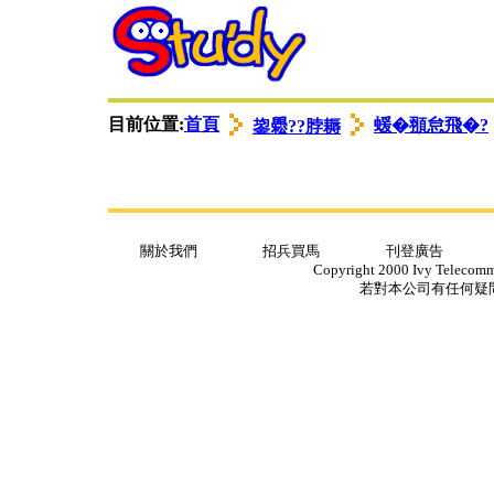
衭ロ蟈諉ㄩ
゜苤翌
゜苤翌
目前位置:
首頁
蝯�頨怠飛�?
鋆𦦵??脖耨
關於我們
招兵買馬
刊登廣告
Copyright 2000 Ivy Telecommun
若對本公司有任何疑問，請ema
衭ロ蟈諉ㄩ
衭ロ蟈諉ㄩ
゜苤翌
゜苤翌
゜苤翌
゜苤翌